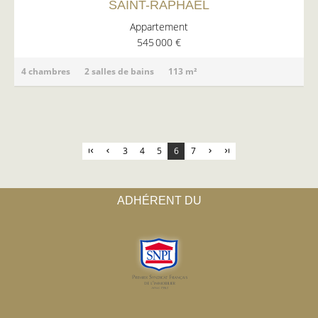
SAINT-RAPHAËL
Appartement
545 000 €
4 chambres
2 salles de bains
113 m²
3
4
5
6
7
ADHÉRENT DU