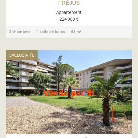
FRÉJUS
Appartement
224 900 €
2 chambres
1 salle de bains
68 m²
EXCLUSIVITÉ