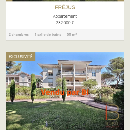
FRÉJUS
Appartement
282 000 €
2 chambres
1 salle de bains
58 m²
EXCLUSIVITÉ