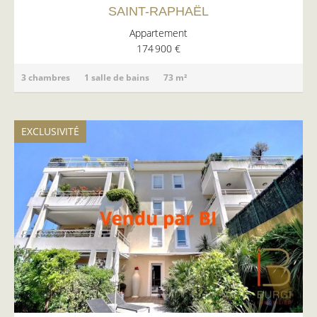
SAINT-RAPHAËL
Appartement
174 900 €
3 chambres
1 salle de bains
73 m²
EXCLUSIVITÉ