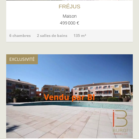
FRÉJUS
Maison
499 000 €
6 chambres
2 salles de bains
135 m²
EXCLUSIVITÉ