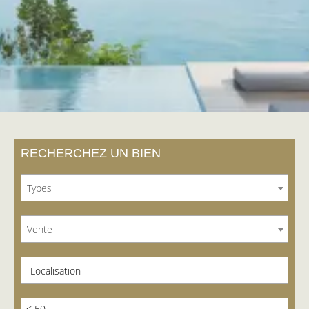
RECHERCHEZ UN BIEN
Types
Vente
Localisation
< 50