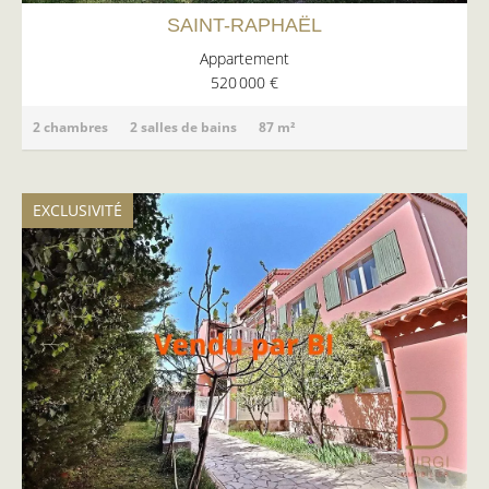
SAINT-RAPHAËL
Appartement
520 000 €
2 chambres
2 salles de bains
87 m²
EXCLUSIVITÉ