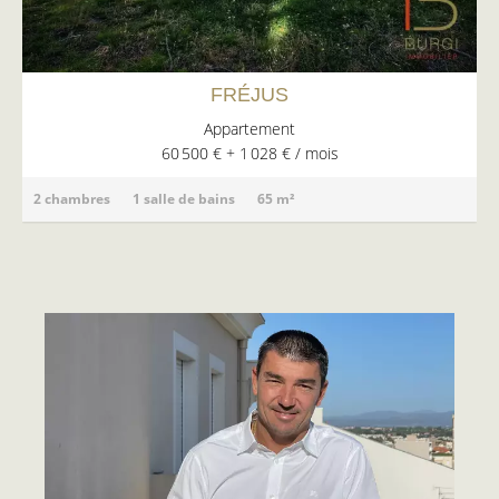
FRÉJUS
Appartement
60 500 € + 1 028 € / mois
2 chambres
1 salle de bains
65 m²