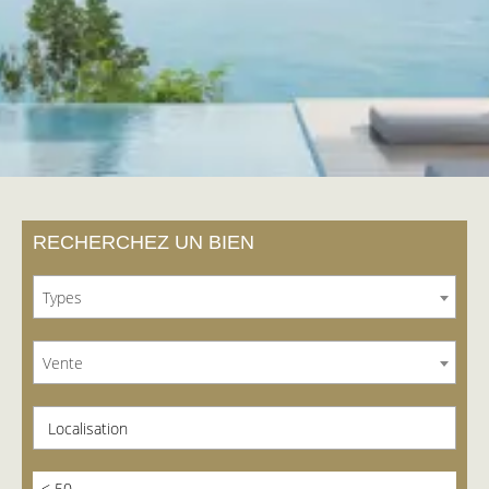
RECHERCHEZ UN BIEN
Types
Vente
Localisation
< 50