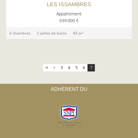
LES ISSAMBRES
Appartement
699 000 €
2 chambres
2 salles de bains
82 m²
3
4
5
6
7
ADHÉRENT DU