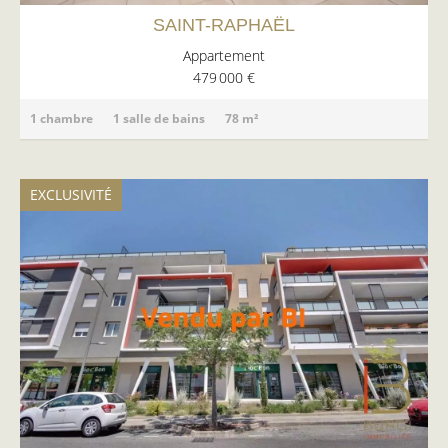
SAINT-RAPHAËL
Appartement
479 000 €
1 chambre
1 salle de bains
78 m²
EXCLUSIVITÉ