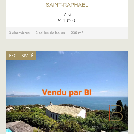
SAINT-RAPHAËL
Villa
624 000 €
3 chambres
2 salles de bains
230 m²
EXCLUSIVITÉ