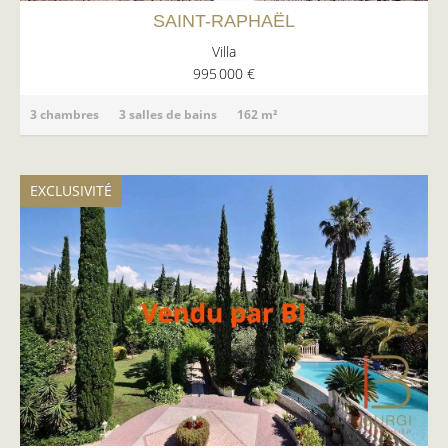
SAINT-RAPHAËL
Villa
995 000 €
3 chambres
3 salles de bains
162 m²
EXCLUSIVITÉ