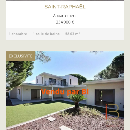
SAINT-RAPHAËL
Appartement
234 900 €
1 chambre
1 salle de bains
58.03 m²
EXCLUSIVITÉ