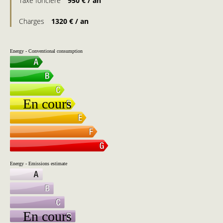
Taxe foncière
950 € / an
Charges
1320 € / an