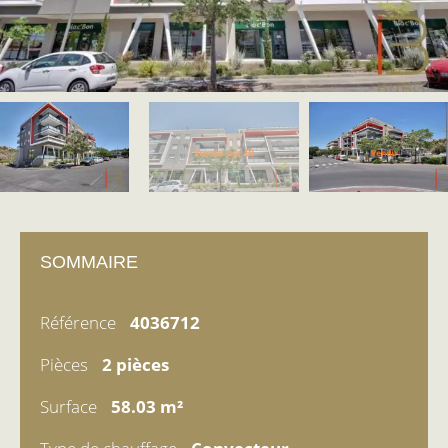
SOMMAIRE
Référence
4036712
Pièces
2 pièces
Surface
58.03 m²